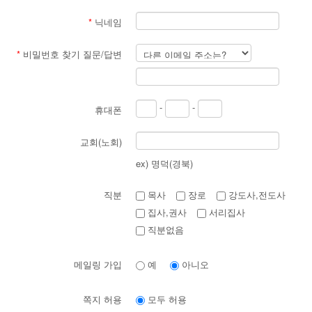
*
닉네임
*
비밀번호 찾기 질문/답변
-
-
휴대폰
교회(노회)
ex) 명덕(경북)
직분
목사
장로
강도사,전도사
집사,권사
서리집사
직분없음
메일링 가입
예
아니오
쪽지 허용
모두 허용