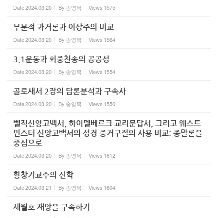
Date
2024.03.20
By
송영목
Views
1575
부분적 과거론과 이상주의 비교
Date
2024.03.20
By
송영목
Views
1564
3.1운동과 회중찬송의 공공성
Date
2024.03.20
By
송영목
Views
1554
골로새서 2장의 담론분석과 구속사
Date
2024.03.20
By
송영목
Views
1550
벨직신앙고백서, 하이델베르크 교리문답서, 그리고 웨스트
민스터 신앙고백서의 성경 증거구절의 사용 비교: 종말론을
중심으로
Date
2024.03.20
By
송영목
Views
1612
황창기교수의 신학
Date
2024.03.21
By
송영목
Views
1604
세월호 재앙을 구속하기