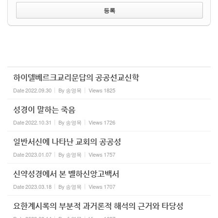
하이델베르크교리문답의 공공선교신학
Date
2022.09.30
By
송영목
Views
1825
성경이 말하는 죽음
Date
2022.10.31
By
송영목
Views
1726
일반서신에 나타난 교회의 공공성
Date
2023.01.07
By
송영목
Views
1757
신약성경에서 본 벨하신앙고백서
Date
2023.03.18
By
송영목
Views
1707
요한계시록의 부분적 과거론적 해석의 근거와 타당성