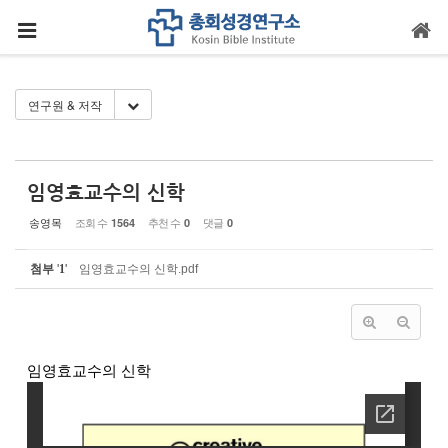
Sketchbook5, 스케치북5
Sketchbook5, 스케치북5
메뉴 건너뛰기
Toggle Dropdown
연구원 & 저작
임영효교수의 신학
송영목
조회 수
추천 수
댓글
1564
0
0
첨부
'
1
'
임영효교수의 신학.pdf
임영효교수의 신학