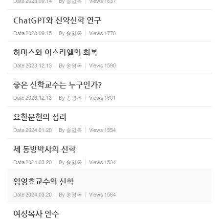
Date
2023.09.14
By
송영목
Views
1637
ChatGPT와 신약신학 연구
Date
2023.09.15
By
송영목
Views
1770
하마스와 이스라엘의 회복
Date
2023.12.13
By
송영목
Views
1590
좋은 신학교수는 누구인가?
Date
2023.12.13
By
송영목
Views
1601
요한문헌의 섭리
Date
2024.01.20
By
송영목
Views
1554
세 동방박사의 신학
Date
2024.03.20
By
송영목
Views
1534
임영효교수의 신학
Date
2024.03.20
By
송영목
Views
1564
여성목사 안수