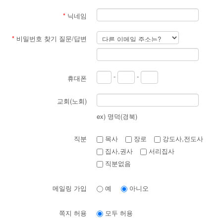
*
닉네임
*
비밀번호 찾기 질문/답변
-
-
휴대폰
교회(노회)
ex) 명덕(경북)
직분
목사
장로
강도사,전도사
집사,권사
서리집사
직분없음
메일링 가입
예
아니오
쪽지 허용
모두 허용