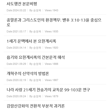
사도행전 본문비평
Date
2024.03.22
By
송영목
Views
1943
종말론과 그리스도인의 환경책무: 벧후 3:10-13을 중심으
로
Date
2021.03.17
By
송영목
Views
1935
1세기 문맥에서 본 요한계시록
Date
2020.04.14
By
송영목
Views
1920
욥기와 요한계시록의 간본문적 해석
Date
2021.09.29
By
송영목
Views
1888
개혁주의 신약석의 방법론
Date
2020.02.19
By
송영목
Views
1887
나라 사랑 21세기 찬송가의 교독문 99-103문 연구
Date
2020.09.24
By
송영목
Views
1879
감람산강화의 전환적 부분적 과거론