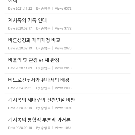
해석
Date
2021.11.22
By
송영목
Views
6372
계시록의 기록 연대
Date
2020.02.17
By
송영목
Views
3772
바른성경과 개역개정 비교
Date
2020.02.19
By
송영목
Views
2078
바울의 옛 관점 vs 새 관점
Date
2020.11.09
By
송영목
Views
2018
베드로전후서와 유다서의 배경
Date
2024.05.21
By
송영목
Views
2006
계시록의 세대주의 전천년설 비판
Date
2020.02.19
By
송영목
Views
1994
계시록의 통합적 부분적 과거론
Date
2020.02.19
By
송영목
Views
1964