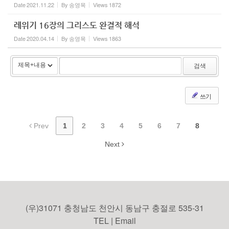
Date
2021.11.22
By
송영목
Views
1872
레위기 16장의 그리스도 완결적 해석
Date
2020.04.14
By
송영목
Views
1863
검색
쓰기
Prev
1
2
3
4
5
6
7
8
Next
(우)31071 충청남도 천안시 동남구 충절로 535-31
TEL | Email