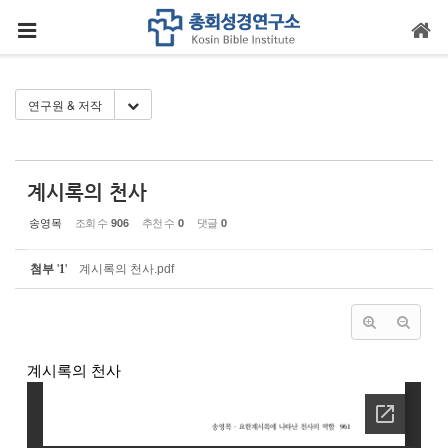
Sketchbook5, 스케치북5
Sketchbook5, 스케치북5
메뉴 건너뛰기
Toggle Dropdown
연구원 & 저작
계시록의 천사
송영목
조회 수
추천 수
댓글
906
0
0
첨부
'
1
'
계시록의 천사.pdf
계시록의 천사