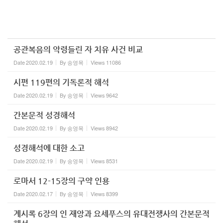
공관복음의 악령들린 자 치유 사건 비교
Date
2020.02.19
By
송영목
Views
11086
시편 119편의 기독론적 해석
Date
2020.02.19
By
송영목
Views
9642
간본문적 성경해석
Date
2020.02.19
By
송영목
Views
8942
성경해석에 대한 소고
Date
2020.02.19
By
송영목
Views
8531
로마서 12-15장의 구약 인용
Date
2020.02.17
By
송영목
Views
8399
계시록 6장의 인 재앙과 요세푸스의 유대전쟁사의 간본문적