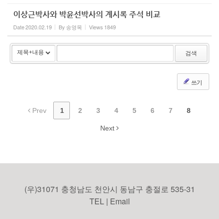
이상근박사와 박윤선박사의 계시록 주석 비교
Date
2020.02.19
By
송영목
Views
1849
검색
쓰기
Prev
1
2
3
4
5
6
7
8
Next
(우)31071 충청남도 천안시 동남구 충절로 535-31
TEL | Email