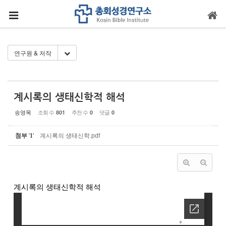
Sketchbook5, 스케치북5
Sketchbook5, 스케치북5
메뉴 건너뛰기
Toggle Dropdown
연구원 & 저작
계시록의 생태신학적 해석
송영목
조회 수
추천 수
댓글
801
0
0
첨부
'
1
'
계시록의 생태신학.pdf
계시록의 생태신학적 해석