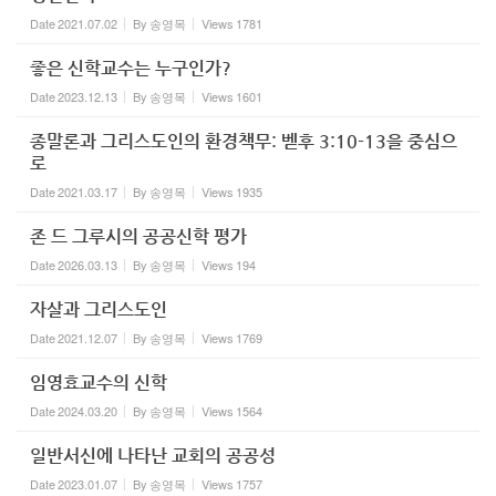
Date
2021.07.02
By
송영목
Views
1781
좋은 신학교수는 누구인가?
Date
2023.12.13
By
송영목
Views
1601
종말론과 그리스도인의 환경책무: 벧후 3:10-13을 중심으
로
Date
2021.03.17
By
송영목
Views
1935
존 드 그루시의 공공신학 평가
Date
2026.03.13
By
송영목
Views
194
자살과 그리스도인
Date
2021.12.07
By
송영목
Views
1769
임영효교수의 신학
Date
2024.03.20
By
송영목
Views
1564
일반서신에 나타난 교회의 공공성
Date
2023.01.07
By
송영목
Views
1757