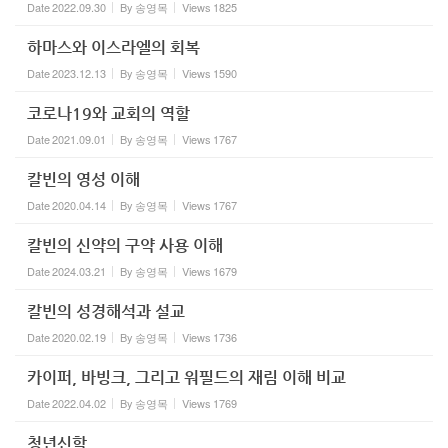
Date
2022.09.30
By
송영목
Views
1825
하마스와 이스라엘의 회복
Date
2023.12.13
By
송영목
Views
1590
코로나19와 교회의 역할
Date
2021.09.01
By
송영목
Views
1767
칼빈의 영성 이해
Date
2020.04.14
By
송영목
Views
1767
칼빈의 신약의 구약 사용 이해
Date
2024.03.21
By
송영목
Views
1679
칼빈의 성경해석과 설교
Date
2020.02.19
By
송영목
Views
1736
카이퍼, 바빙크, 그리고 워필드의 재림 이해 비교
Date
2022.04.02
By
송영목
Views
1769
청년신학