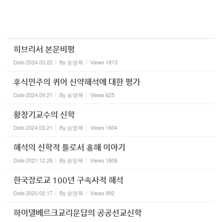
히브리서 본문비평
Date
2024.03.22
By
송영목
Views
1813
후식민주의 퀴어 신약해석에 대한 평가
Date
2024.09.21
By
송영목
Views
625
황창기교수의 신학
Date
2024.03.21
By
송영목
Views
1604
해석의 신학적 틀로서 홍해 이야기
Date
2021.12.26
By
송영목
Views
1806
한국장로교 100년 구속사적 해석
Date
2020.02.17
By
송영목
Views
992
하이델베르크교리문답의 공공선교신학