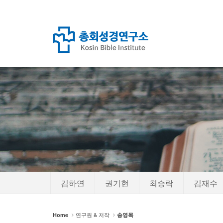
김하연
권기현
최승락
김재수
연구원 & 저작
Home
송영목