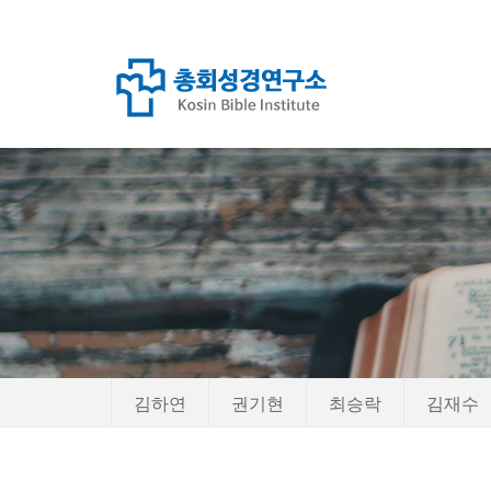
Sketchbook5, 스케치북5
Sketchbook5, 스케치북5
김하연
권기현
최승락
김재수