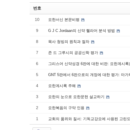
번호
10
요한서신 본문비평
9
G J C Jordaan의 신약 헬라어 분석 방법
8
목사 청빙의 원칙과 절차
7
존 드 그루시의 공공신학 평가
6
그리스어 신약성경 6판에 대한 비판: 요한계시
5
GNT 5판에서 6판으로의 개정에 대한 평가: 
4
요한계시록 주해
3
요한의 눈으로 요한문헌 설교하기
2
요한복음의 구약 인용
1
교회의 품위와 질서: 기독교강요에 사용된 고린도전