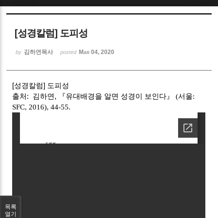
Sketchbook5, 스케치북5
[성경칼럼] 도피성
김하연목사
Mar 04, 2020
by
posted
[성경칼럼] 도피성
Sketchbook5, 스케치북5
출처: 김하연,
유대배경을 알면 성경이 보인다
『
』 (서울:
SFC, 2016), 44-55
.
목록
열기